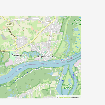
©
OpenStreetMap
contributors.