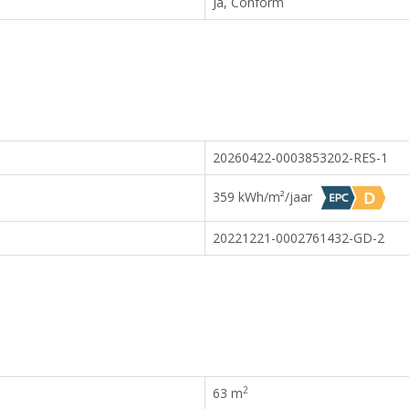
Ja, Conform
20260422-0003853202-RES-1
359 kWh/m²/jaar
20221221-0002761432-GD-2
2
63 m