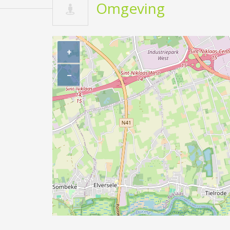
Omgeving
+
−