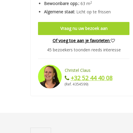
2
Bewoonbare opp.:
63 m
Algemene staat:
Licht op te frissen
Vraag nu uw bezoek aan
Of voeg toe aan je favorieten
45 bezoekers toonden reeds interesse
Christel Claus
+32 52 44 40 08
(Ref. 4354599)