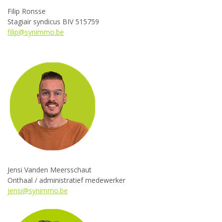
Filip Ronsse
Stagiair syndicus
BIV 515759
filip@synimmo.be
Jensi Vanden Meersschaut
Onthaal / administratief medewerker
jensi@synimmo.be