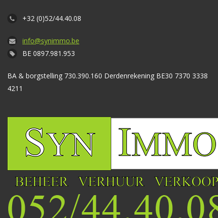
+32 (0)52/44.40.08
info@synimmo.be
BE 0897.981.953
BA & borgstelling 730.390.160 Derdenrekening BE30 7370 3338
4211