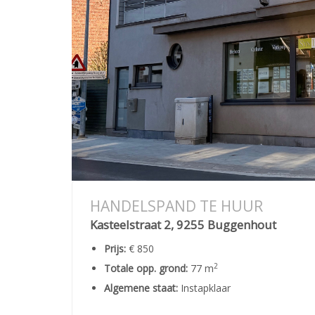
HANDELSPAND TE HUUR
Kasteelstraat 2, 9255 Buggenhout
Prijs:
€ 850
2
Totale opp. grond:
77 m
Algemene staat:
Instapklaar