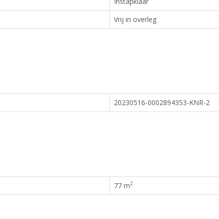
Instapklaar
Vrij in overleg
20230516-0002894353-KNR-2
2
77 m